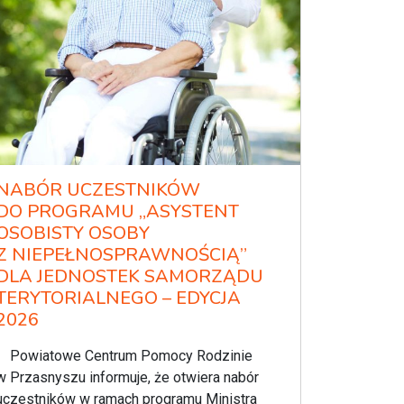
NABÓR UCZESTNIKÓW
DO PROGRAMU „ASYSTENT
OSOBISTY OSOBY
Z NIEPEŁNOSPRAWNOŚCIĄ”
DLA JEDNOSTEK SAMORZĄDU
TERYTORIALNEGO – EDYCJA
2026
Powiatowe Centrum Pomocy Rodzinie
w Przasnyszu informuje, że otwiera nabór
uczestników w ramach programu Ministra