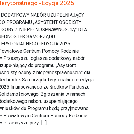
Terytorialnego -Edycja 2025
DODATKOWY NABÓR UZUPEŁNIAJĄCY
DO PROGRAMU „ASYSTENT OSOBISTY
OSOBY Z NIEPEŁNOSPRAWNOŚCIĄ” DLA
JEDNOSTEK SAMORZĄDU
TERYTORIALNEGO -EDYCJA 2025
Powiatowe Centrum Pomocy Rodzinie
w Przasnyszu ogłasza dodatkowy nabór
uzupełniający do programu „Asystent
osobisty osoby z niepełnosprawnością” dla
Jednostek Samorządu Terytorialnego- edycja
2025 finansowanego ze środków Funduszu
Solidarnościowego. Zgłoszenia w ramach
dodatkowego naboru uzupełniającego
wniosków do Programu będą przyjmowane
w Powiatowym Centrum Pomocy Rodzinie
w Przasnyszu przy […]