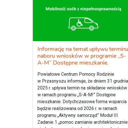
Informację na temat upływu termin
naboru wniosków w programie „S-
A-M” Dostępne mieszkanie.
Powiatowe Centrum Pomocy Rodzinie
w Przasnyszu informuje, że dniem 31 grudnia
2025 r. upływa termin na składanie wniosków
w ramach programu „S-A-M!” Dostępne
mieszkanie. Dotychczasowa forma wsparcia
będzie realizowana od 2026 r. w ramach
programu „Aktywny samorząd” Moduł III
Zadanie 1 „pomoc zamianie architektonicznie