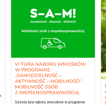
VI TURA NABORU WNIOSKÓW
Ł
W PROGRAMIE
„SAMODZIELNOŚĆ –
AKTYWNOŚĆ – MOBILNOŚĆ!”
MOBILNOŚĆ OSÓB
Z NIEPEŁNOSPRAWNOŚCIĄ
h
Szósta tura naboru wniosków w programie