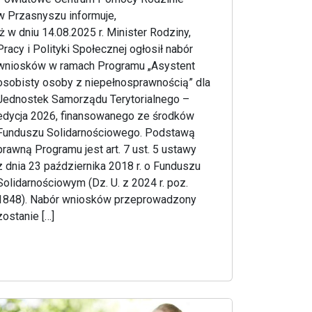
w Przasnyszu informuje,
iż w dniu 14.08.2025 r. Minister Rodziny,
Pracy i Polityki Społecznej ogłosił nabór
wniosków w ramach Programu „Asystent
osobisty osoby z niepełnosprawnością” dla
Jednostek Samorządu Terytorialnego –
edycja 2026, finansowanego ze środków
Funduszu Solidarnościowego. Podstawą
prawną Programu jest art. 7 ust. 5 ustawy
z dnia 23 października 2018 r. o Funduszu
Solidarnościowym (Dz. U. z 2024 r. poz.
1848). Nabór wniosków przeprowadzony
zostanie […]