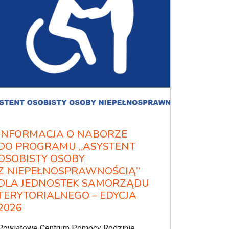
INFORMACJA O NABORZE
DO PROGRAMU „ASYSTENT
OSOBISTY OSOBY
Z NIEPEŁNOSPRAWNOŚCIĄ”
DLA JEDNOSTEK SAMORZĄDU
TERYTORIALNEGO – EDYCJA
2026
Powiatowe Centrum Pomocy Rodzinie