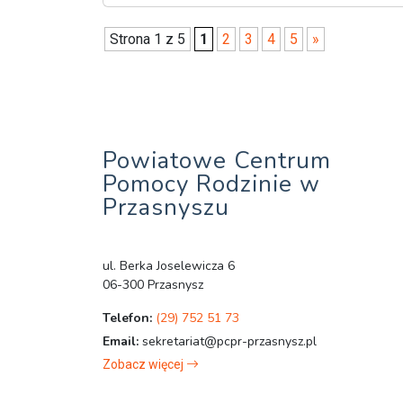
Strona 1 z 5
1
2
3
4
5
»
Powiatowe Centrum
Pomocy Rodzinie w
Przasnyszu
ul. Berka Joselewicza 6
06-300 Przasnysz
Telefon:
(29) 752 51 73
Email:
sekretariat@pcpr-przasnysz.pl
Zobacz więcej