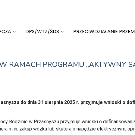
PCZA
DPS/WTZ/ŚDS
PRZECIWDZIAŁANIE PRZE
U W RAMACH PROGRAMU „AKTYWNY S
snyszu do dnia 31 sierpnia 202
5
r. przyjmuje wnioski o d
ocy Rodzinie w Przasnyszu przyjmuje wnioski o dofinansowani
a m.in. zakup wózka lub skutera o napędzie elektrycznym, op