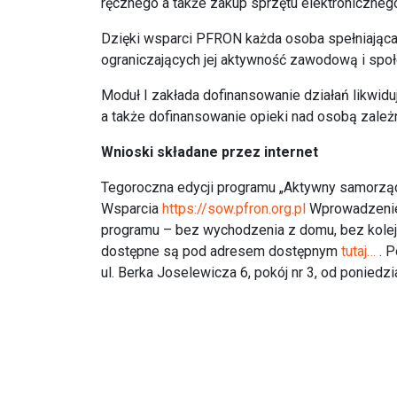
ręcznego a także zakup sprzętu elektroniczneg
Dzięki wsparci PFRON każda osoba spełniająca 
ograniczających jej aktywność zawodową i społe
Moduł I zakłada dofinansowanie działań likwidu
a także dofinansowanie opieki nad osobą zależ
Wnioski składane przez internet
Tegoroczna edycji programu „Aktywny samorząd
Wsparcia
https://sow.pfron.org.pl
Wprowadzenie 
programu – bez wychodzenia z domu, bez koleje
dostępne są pod adresem dostępnym
tutaj…
. P
ul. Berka Joselewicza 6, pokój nr 3, od poniedzi