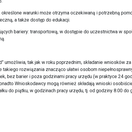
o.
określone warunki może otrzyma oczekiwaną i potrzebną pomoc w
czną, a także dostęp do edukacji.
jących bariery: transportową, w dostępie do uczestnictwa w spo
ną.
” umożliwia, tak jak w roku poprzednim, składanie wniosków 
takiego rozwiązania znacząco ułatwi osobom niepełnosprawny
k, bez barier i poza godzinami pracy urzędu (w praktyce 24 go
onadto Wnioskodawcy mogą również składają wnioski osobiści
ałku do piątku, w godzinach pracy urzędu, tj. od godziny 8.00 do 