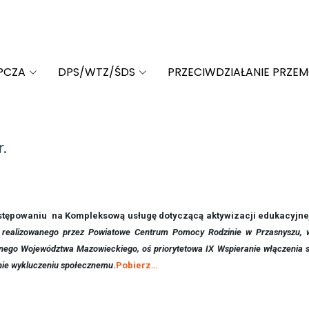
PCZA
DPS/WTZ/ŚDS
PRZECIWDZIAŁANIE PRZE
.
postępowaniu na Kompleksową usługę dotyczącą aktywizacji edukacyjnej
zowanego przez Powiatowe Centrum Pomocy Rodzinie w Przasnyszu, wsp
go Województwa Mazowieckiego, oś priorytetowa IX Wspieranie włączenia spo
nie wykluczeniu społecznemu
.
Pobierz…