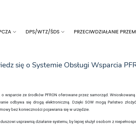
PCZA
DPS/WTZ/ŚDS
PRZECIWDZIAŁANIE PRZE
wiedz się o Systemie Obsługi Wsparcia P
ek o wsparcie ze środków PFRON oferowane przez samorząd. Wnioskowaną 
wanie odbywa się drogą elektroniczną. Dzięki SOW mogą Państwo złożyć
e umowy bez konieczności pojawiania się w urzędzie.
duszowi usprawnią działanie systemu, by lepiej służył osobom z niepełnosp