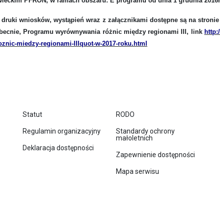
wieckim PFRON,
w ramach obszaru:
E programu od dnia 1 grudnia 2016r.
 druki wniosków, wystąpień wraz z załącznikami dostępne są na stronie
becnie,
Programu wyrównywania różnic między regionami III
, link
http
:
nic-miedzy-regionami-IIIquot-w-2017-roku.html
Statut
RODO
Regulamin organizacyjny
Standardy ochrony
małoletnich
Deklaracja dostępności
Zapewnienie dostępności
Mapa serwisu