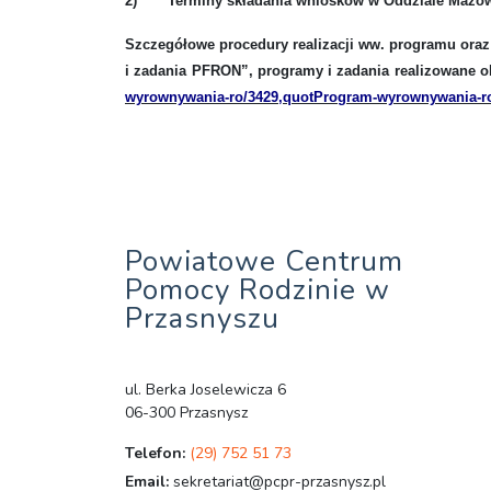
2)
Terminy składania wniosków w Oddziale Mazo
Szczegółowe
procedury realizacji ww. programu
oraz
i zadania PFRON”, programy i zadania realizowane o
wyrownywania-ro/3429,quotProgram-wyrownywania-roz
Powiatowe Centrum
Pomocy Rodzinie w
Przasnyszu
ul. Berka Joselewicza 6
06-300 Przasnysz
Telefon:
(29) 752 51 73
Email:
sekretariat@pcpr-przasnysz.pl