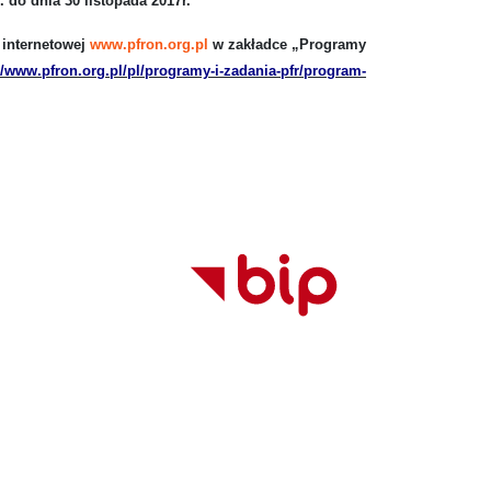
 do dnia 30 listopada 2017r.
 internetowej
www.pfron.org.pl
w zakładce „Programy
//www.pfron.org.pl/pl/programy-i-zadania-pfr/program-