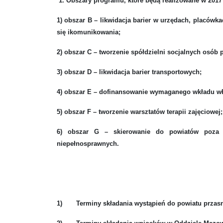
1. Obszary programu, które będą realizowane w 2017 
1) obszar B – likwidacja barier w urzędach, plac
się ikomunikowania;
2) obszar C – tworzenie spółdzielni socjalnych osób
3) obszar D – likwidacja barier transportowych;
4) obszar E – dofinansowanie wymaganego wkładu wła
5) obszar F – tworzenie warsztatów terapii zajęciowej;
6) obszar G – skierowanie do powiatów poza 
niepełnosprawnych.
1)
Terminy składania wystąpień do powiatu przas