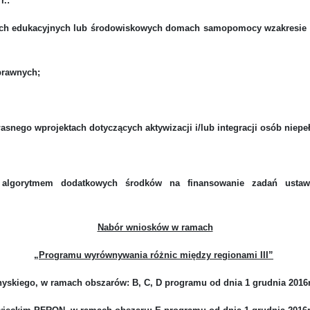
r.:
ówkach edukacyjnych lub środowiskowych domach samopomocy wzakresi
 prawnych;
snego wprojektach dotyczących aktywizacji i/lub integracji osób niep
algorytmem dodatkowych środków na finansowanie zadań ustawow
Nabór wniosków w ramach
„Programu wyrównywania różnic między regionami III”
nyskiego
, w ramach obszarów:
B, C, D programu od dnia 1 grudnia 2016r.