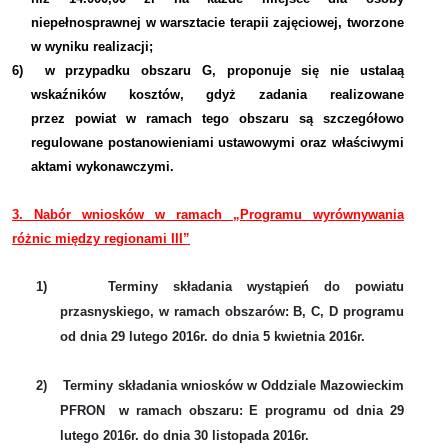
niepełnosprawnej w warsztacie terapii zajęciowej, tworzone
w wyniku realizacji;
6)
w przypadku obszaru G, proponuje się nie ustalaą
wskaźników kosztów, gdyż zadania realizowane
przez powiat w ramach tego obszaru są szczegółowo
regulowane postanowieniami ustawowymi oraz właściwymi
aktami wykonawczymi.
3. Nabór wniosków w ramach „Programu wyrównywania
różnic między regionami III”
1)
Terminy składania wystąpień do powiatu
przasnyskiego
, w ramach obszarów: B, C, D programu
od dnia 29 lutego 2016r. do dnia 5 kwietnia 2016r.
2)
Terminy składania wniosków w Oddziale Mazowieckim
PFRON
w ramach obszaru: E programu od dnia 29
lutego 2016r. do dnia 30 listopada 2016r.