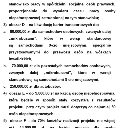
stanowisko pracy w spółdzielni socjalnej osób prawnych,
proporcjonalnie do wymiaru czasu pracy osoby
niepełnosprawnej zatrudnionej na tym stanowisku;
3)
obszar D – na likwidację barier transportowych do:
a.
80.000,00 zł dla samochodów osobowych, zwanych dalej
„mikrobusami”, które w wersji standardowej
są samochodami 9-cio miejscowymi, specjalnie
przystosowanymi do przewozu osób na wózkach
inwalidzkich,
b.
70.000,00 zł dla pozostałych samochodów osobowych,
zwanych dalej „mikrobusami”, które w wersji
standardowej są samochodami 9-cio miejscowymi,
c.
250.000,00 zł dla autobusów;
4)
obszar E – do 9.000,00 zł na każdą osobę niepełnosprawną,
która będzie w sposób stały korzystała z rezultatów
projektu, przy czym projekt musi dotyczyą co najmniej 30
osób niepełnosprawnych;
5)
obszar F – do 70% kosztów realizacji projektu nie więcej
niż 14.000,00 zł na każde miejsce dla osoby