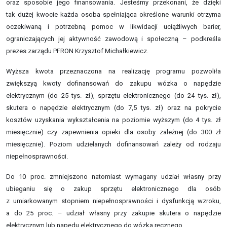
oraz sposobie jego finansowania. Jesteśmy przekonani, że dzięki
tak dużej kwocie każda osoba spełniająca określone warunki otrzyma
oczekiwaną i potrzebną pomoc w likwidacji uciążliwych barier,
ograniczających jej aktywność zawodową i społeczną – podkreśla
prezes zarządu PFRON Krzysztof Michałkiewicz.
Wyższa kwota przeznaczona na realizację programu pozwoliła
zwiększyą kwoty dofinansowań do zakupu wózka o napędzie
elektrycznym (do 25 tys. zł), sprzętu elektronicznego (do 24 tys. zł),
skutera o napędzie elektrycznym (do 7,5 tys. zł) oraz na pokrycie
kosztów uzyskania wykształcenia na poziomie wyższym (do 4 tys. zł
miesięcznie) czy zapewnienia opieki dla osoby zależnej (do 300 zł
miesięcznie). Poziom udzielanych dofinansowań zależy od rodzaju
niepełnosprawności.
Do 10 proc. zmniejszono natomiast wymagany udział własny przy
ubieganiu się o zakup sprzętu elektronicznego dla osób
z umiarkowanym stopniem niepełnosprawności i dysfunkcją wzroku,
a do 25 proc. – udział własny przy zakupie skutera o napędzie
elektrycznym lub napędu elektrycznego do wózka ręcznego.