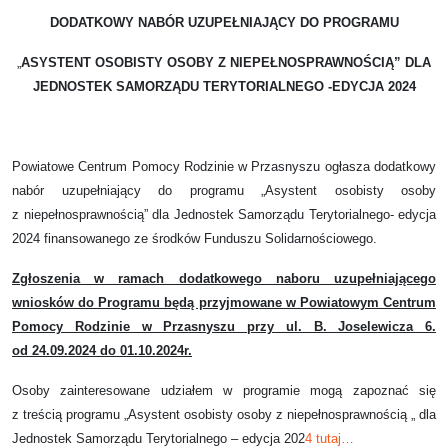
DODATKOWY NABÓR UZUPEŁNIAJĄCY DO PROGRAMU
„
ASYSTENT OSOBISTY OSOBY Z NIEPEŁNOSPRAWNOŚCIĄ” DLA
JEDNOSTEK SAMORZĄDU TERYTORIALNEGO -EDYCJA 2024
Powiatowe Centrum Pomocy Rodzinie w Przasnyszu ogłasza dodatkowy
nabór uzupełniający do programu „Asystent osobisty osoby
z niepełnosprawnością” dla Jednostek Samorządu Terytorialnego- edycja
2024 finansowanego ze środków Funduszu Solidarnościowego.
Zgłoszenia w ramach dodatkowego naboru uzupełniającego
wniosków do Programu będą przyjmowane w Powiatowym Centrum
Pomocy Rodzinie w Przasnyszu przy ul. B. Joselewicza 6.
od 24.09.2024 do 01.10.2024r.
Osoby zainteresowane udziałem w programie mogą zapoznać się
z treścią programu „Asystent osobisty osoby z niepełnosprawnością „ dla
Jednostek Samorządu Terytorialnego – edycja 202
4 tutaj…